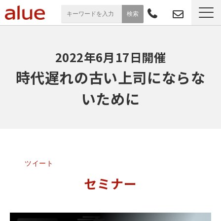
サービス一覧
2022年6月17日開催
導入事例
時代遅れの古い上司にならな
いために
お役立ち情報
セミナー
よくあるご質問
ツイート
セミナー