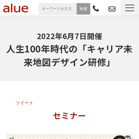
サービス一覧
2022年6月7日開催
導入事例
人生100年時代の「キャリア未
来地図デザイン研修」
お役立ち情報
セミナー
よくあるご質問
ツイート
セミナー