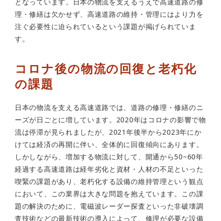
となっています。日本の物流を支えるうえで高速道路の修
理・修繕は欠かせず、高速道路の維持・管理にはより力を
注ぐ必要性に迫られているという課題が掲げられていま
す。
コロナ後の物流の回復と老朽化
の課題
日本の物流を支える高速道路では、道路の修理・修繕のニ
ーズが日ごとに増しています。2020年はコロナの影響で物
流は停滞が見られましたが、2021年後半から2023年にか
けては経済の再開に伴い、全体的に回復傾向にあります。
しかしながら、増加する物流に対して、開通から50~60年
経過する高速道路は経年劣化と資材・人材の不足といった
喫緊の課題があり、老朽化する設備の維持管理という観点
において、この業界は大きな問題を抱えています。この課
題の解決のために、電磁波レーダー探査といった非破壊調
査技術などの最新技術の導入によって、修理が必要な設備