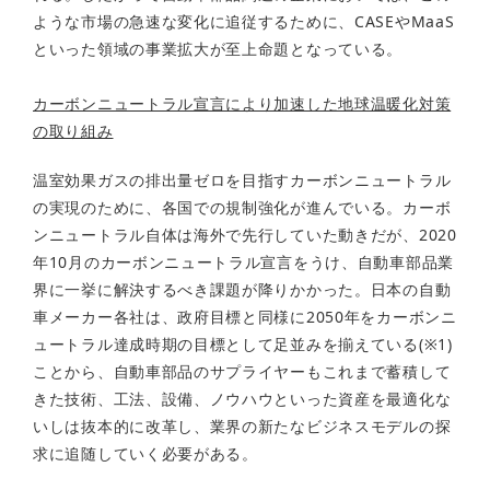
ような市場の急速な変化に追従するために、CASEやMaaS
といった領域の事業拡大が至上命題となっている。
カーボンニュートラル宣言により加速した地球温暖化対策
の取り組み
温室効果ガスの排出量ゼロを目指すカーボンニュートラル
の実現のために、各国での規制強化が進んでいる。カーボ
ンニュートラル自体は海外で先行していた動きだが、2020
年10月のカーボンニュートラル宣言をうけ、自動車部品業
界に一挙に解決するべき課題が降りかかった。日本の自動
車メーカー各社は、政府目標と同様に2050年をカーボンニ
ュートラル達成時期の目標として足並みを揃えている(※1)
ことから、自動車部品のサプライヤーもこれまで蓄積して
きた技術、工法、設備、ノウハウといった資産を最適化な
いしは抜本的に改革し、業界の新たなビジネスモデルの探
求に追随していく必要がある。