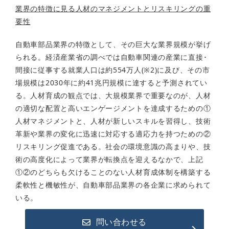
業界の特徴に見る人材のマネジメントとリスキリングの重
要性
自動車部品業界の特徴として、その巨大な業界規模が挙げ
られる。経済産業省の調べでは自動車関連の産業に直接･
間接に従事する就業人口は約554万人(※2)に及び、その市
場規模は2030年に約41兆円規模に達すると予測されてい
る。人材育成の観点では、大規模業界で重要なのが、人材
の適切な配置と高いエンゲージメントを達成するための①
人材マネジメントと、人材が新しいスキルを習得し、技術
革新や業界の変化に迅速に対応する適応力を持つための②
リスキリング促進である。社会の環境意識の高まりや、技
術の高度化によって業界が転換点を迎えるなかで、上記
①②のどちらも欠けることのない人材育成体制を構築する
柔軟性と機敏性が、自動車部品業界の各企業に求められて
いる。
問い合わせる