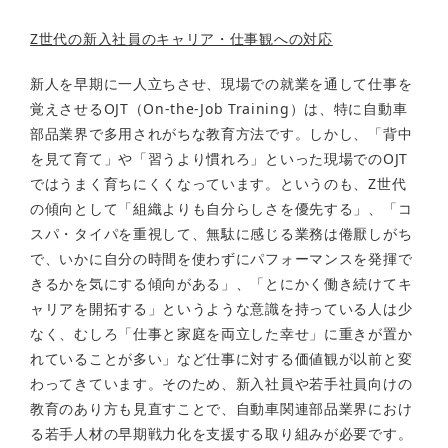
Z世代の新入社員のキャリア・仕事観への対応
新人を早期に一人立ちさせ、現場での就業を通して仕事を
覚えさせるOJT（On-the-Job Training）は、特に自動車
部品業界で多用されがちな教育方法です。しかし、「背中
を見て育て」や「習うより慣れろ」といった現場でのOJT
ではうまく育ちにくくなっています。というのも、Z世代
の傾向として「組織よりも自分らしさを優先する」、「コ
スパ・タイパを重視して、無駄に感じる業務は倦厭しがち
で、いかに自分の時間を使わずにパフォーマンスを発揮で
きるかを気にする傾向がある」、「とにかく働き続けてキ
ャリアを開拓する」というような意識を持っている人は少
なく、むしろ「仕事と家庭を両立した幸せ」に重きが置か
れていることが多い」など仕事に対する価値観が以前と変
わってきています。そのため、新入社員や若手社員向けの
教育のあり方も見直すことで、自動車関連部品業界におけ
る若手人材の早期戦力化を支援する取り組みが必要です。