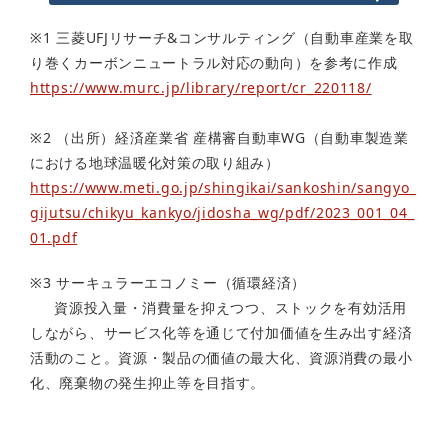
※1 三菱UFJリサーチ&コンサルティング（自動車産業を取
り巻くカーボンニュートラル対応の動向）を参考に作成
https://www.murc.jp/library/report/cr_220118/
※2 （出所）経済産業省 産構審自動車WG（自動車製造業
における地球温暖化対策の取り組み）
https://www.meti.go.jp/shingikai/sankoshin/sangyo_
gijutsu/chikyu_kankyo/jidosha_wg/pdf/2023_001_04_
01.pdf
※3 サーキュラーエコノミー（循環経済）
資源投入量・消費量を抑えつつ、ストックを有効活用
しながら、サービス化等を通じて付加価値を生み出す経済
活動のこと。資源・製品の価値の最大化、資源消費の最小
化、廃棄物の発生抑止等を目指す。