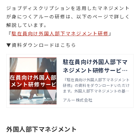
ジョブディスクリプションを活用したマネジメント
が身につくアルーの研修は、以下のページで詳しく
解説しています。
『
駐在員向け外国人部下マネジメント研修
』
▼資料ダウンロードはこちら
駐在員向け外国人部下マ
ネジメント研修サービス
資料
『駐在員向け外国人部下マネジメント
研修』の資料をダウンロードいただけ
ます。外国人部下マネジメントの基本
的な知識・スキルを学ぶ“基礎編”と、
アルー株式会社
シミュレーション形式で外国人部下マ
ネジメントを行う“実践編"をセットで
ご提供しています。
外国人部下マネジメント