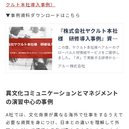
クルト本社導入事例）
▼事例資料ダウンロードはこちら
『株式会社ヤクルト本社
様 研修導入事例』資料
ダウンローページ
この度、ヤクルト本社様へアルーのグ
ローバル人材育成サービスをご提供し
ました。「点」で実施する研修から脱
し、経営戦略に基づいた「線」の育成
アルー株式会社
につなげた事例資料をダウンロードい
ただけます。
異文化コミュニケーションとマネジメント
の演習中心の事例
A社では、文化背景が異なる海外で仕事をするうえで
必要な資質を身につけ、日本との違いを理解して外