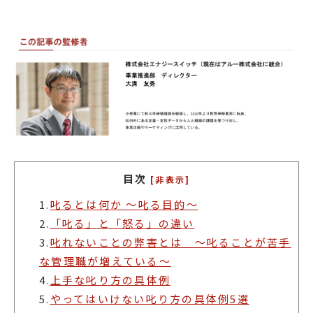
目次
[非表示]
1.
叱るとは何か ～叱る目的～
2.
「叱る」と「怒る」の違い
3.
叱れないことの弊害とは ～叱ることが苦手
な管理職が増えている～
4.
上手な叱り方の具体例
5.
やってはいけない叱り方の具体例5選