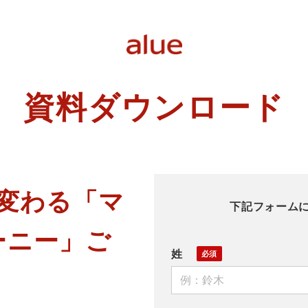
資料ダウンロード
変わる「マ
下記フォーム
ーニー」ご
姓