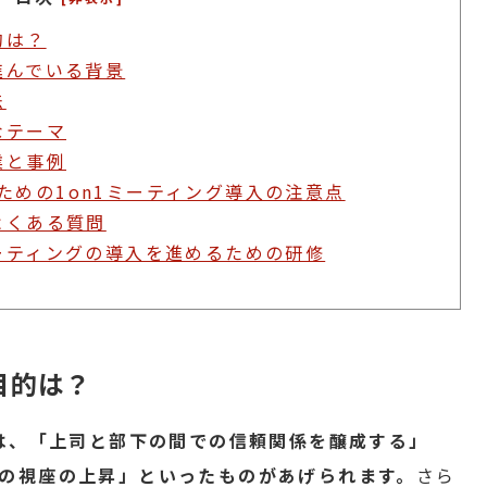
的は？
進んでいる背景
法
なテーマ
業と事例
ための1on1ミーティング導入の注意点
よくある質問
ミーティングの導入を進めるための研修
目的は？
的は、「上司と部下の間での信頼関係を醸成する」
の視座の上昇」といったものがあげられます。
さら