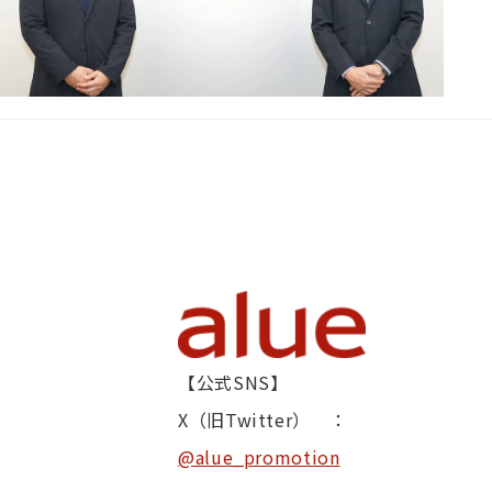
【公式SNS】
X（旧Twitter） ：
@alue_promotion