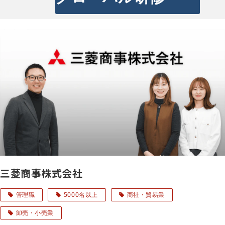
三菱商事株式会社
管理職
5000名以上
商社・貿易業
卸売・小売業