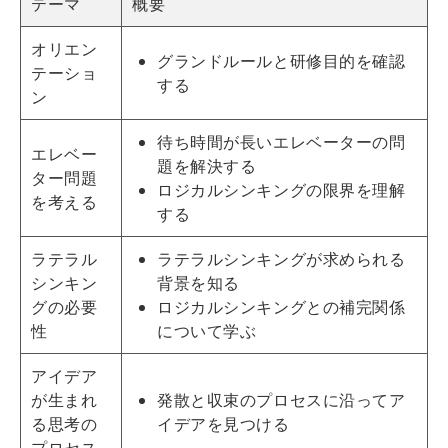
テーマ
概要
オリエン
グランドルールと
研修
目的を確認
テーショ
する
ン
待ち時間が長いエレベーターの問
エレベー
題を解決する
ター問題
ロジカルシンキングの限界を理解
を考える
する
ラテラル
ラテラルシンキングが求められる
シンキン
背景を知る
グの必要
ロジカルシンキングとの補完関係
性
について学ぶ
アイデア
が生まれ
発散と収束のプロセスに沿ってア
る思考の
イデアを見つける
プロセス