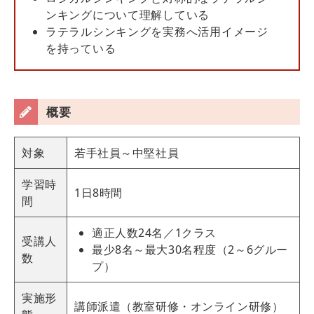
ンキングについて理解している
ラテラルシンキングを実務へ活用イメージ
を持っている
概要
対象
若手社員～中堅社員
学習時
1日8時間
間
適正人数24名／1クラス
受講人
最少8名～最大30名程度（2～6グルー
数
プ）
実施形
講師派遣（教室研修・オンライン研修）