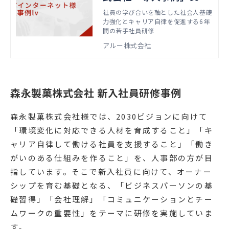
ダウンロード｜企業研
社員の学び合いを軸とした社会人基礎
力強化とキャリア自律を促進する6年
修・人材育成ならアルー
間の若手社員研修
アルー株式会社
森永製菓株式会社 新入社員研修事例
森永製菓株式会社様では、2030ビジョンに向けて
「環境変化に対応できる人材を育成すること」「キ
ャリア自律して働ける社員を支援すること」「働き
がいのある仕組みを作ること」を、人事部の方が目
指しています。そこで新入社員に向けて、オーナー
シップを育む基礎となる、「ビジネスパーソンの基
礎習得」「会社理解」「コミュニケーションとチー
ムワークの重要性」をテーマに研修を実施していま
す。