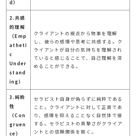
d）
2.共感
的理解
クライアントの視点から物事を理解
（Emp
し、彼らの感情や思考に共感する。ク
atheti
ライアントが自分の気持ちを理解され
c
ていると感じることで、自己理解を深
Under
めることができる。
stand
ing）
3.純粋
セラピスト自身が偽らずに純粋である
性
こと。クライアントに対して正直であ
（Con
り、感情を抑えることなく自然体で接
する。セラピストの真摯さがクライア
gruen
ントとの信頼関係を築く。
ce）