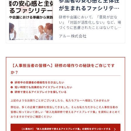
参加者の安心感と主体性
が生まれるファシリテー
ション
研修や会議において、「意見が出な
い」「対話が活性化しない」など、場
づくりに苦慮されたことはないでしょ
うか。本動画では、参加者が安心して
アルー株式会社
その場に臨み、主体的に参加できるよ
う、準備時および当日の場において、
企画者やファシリテーターが押さえて
おくとよい考え方や働きかけ方をご紹
介いたします。