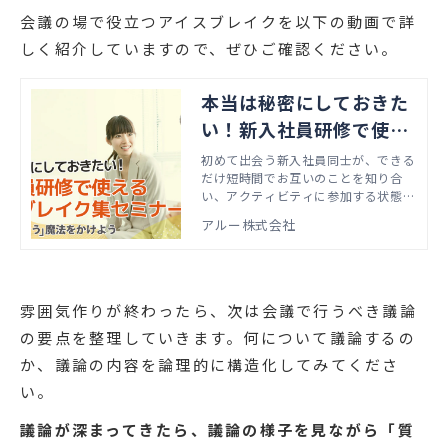
会議の場で役立つアイスブレイクを以下の動画で詳
しく紹介していますので、ぜひご確認ください。
本当は秘密にしておきた
い！新入社員研修で使え
るアイスブレイク集動画
初めて出会う新入社員同士が、できる
だけ短時間でお互いのことを知り合
い、アクティビティに参加する状態を
つくるためには、何らかの「働きか
アルー株式会社
け」が必要です。本動画では、人事の
ご担当者さまが手軽に使えるアイスブ
レイクの手法をご紹介します。
雰囲気作りが終わったら、次は会議で行うべき議論
の要点を整理していきます。何について議論するの
か、議論の内容を論理的に構造化してみてくださ
い。
議論が深まってきたら、議論の様子を見ながら「質