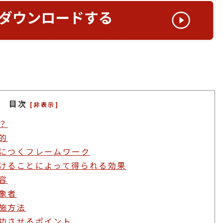
目次
[非表示]
？
的
につくフレームワーク
けることによって得られる効果
容
象者
施方法
功させるポイント