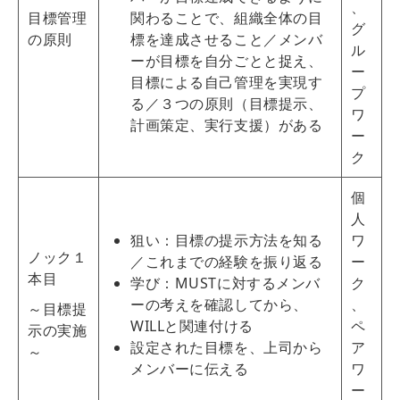
、
目標管理
関わることで、組織全体の目
グ
の原則
標を達成させること／メンバ
ル
ーが目標を自分ごとと捉え、
ー
目標による自己管理を実現す
プ
る／３つの原則（目標提示、
ワ
計画策定、実行支援）がある
ー
ク
個
人
狙い：目標の提示方法を知る
ワ
ノック１
／これまでの経験を振り返る
ー
本目
学び：MUSTに対するメンバ
ク
ーの考えを確認してから、
、
～目標提
WILLと関連付ける
ペ
示の実施
設定された目標を、上司から
ア
～
メンバーに伝える
ワ
ー