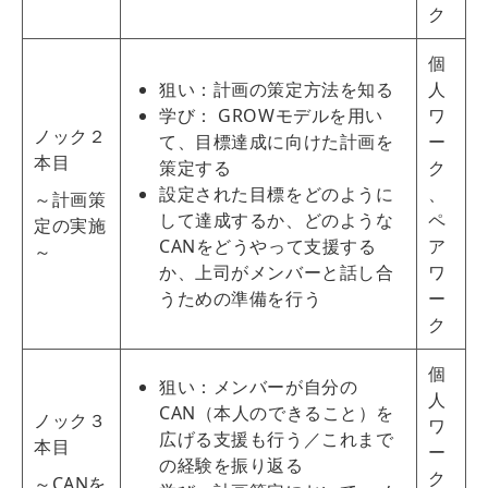
ク
個
狙い：計画の策定方法を知る
人
学び： GROWモデルを用い
ワ
ノック２
て、目標達成に向けた計画を
ー
本目
策定する
ク
設定された目標をどのように
、
～計画策
して達成するか、どのような
ペ
定の実施
CANをどうやって支援する
ア
～
か、上司がメンバーと話し合
ワ
うための準備を行う
ー
ク
個
狙い：メンバーが自分の
人
CAN（本人のできること）を
ノック３
ワ
広げる支援も行う／これまで
本目
ー
の経験を振り返る
ク
～CANを