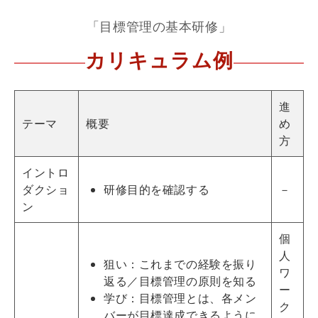
「目標管理の基本研修」
カリキュラム例
進
テーマ
概要
め
方
イントロ
ダクショ
研修目的を確認する
－
ン
個
人
狙い：これまでの経験を振り
ワ
返る／目標管理の原則を知る
ー
学び：目標管理とは、各メン
ク
バーが目標達成できるように