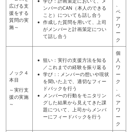
学び：計画策定において、メ
、
広げる支
ンバーのCAN（本人のできる
ペ
援をする
こと）についても話し合う
ア
質問の実
作成した質問を用いて、上司
ワ
施～
がメンバーと計画策定につい
ー
て話し合う
ク
個
狙い：実行の支援方法を知る
人
／これまでの経験を振り返る
ワ
ノック４
学び：: メンバーの想いや現状
ー
本目
を聞いた上で、適切なフィー
ク
ドバックを行う
、
～実行支
メンバーの行動をモニタリン
ペ
援の実施
グした結果から見えてきた課
ア
～
題について、上司からメンバ
ワ
ーにフィードバックを行う
ー
ク