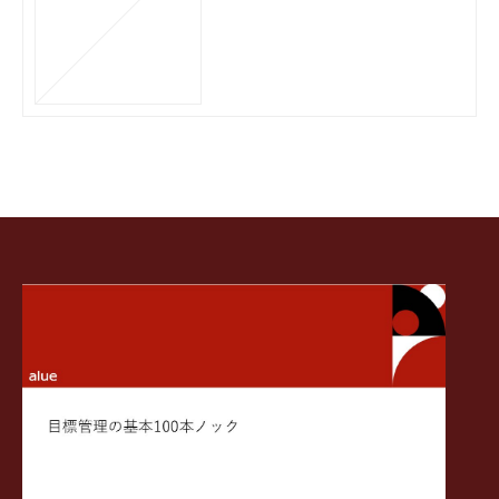
arning/contents/de
veloping-a-plan-to-
achieve-goals