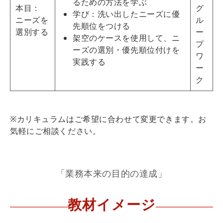
るための方法を学ぶ
本目：
グ
学び：洗い出したニーズに優
ニーズを
ル
先順位をつける
選別する
ー
架空のケースを使用して、ニ
プ
ーズの選別・優先順位付けを
ワ
実践する
ー
ク
※カリキュラムはご希望に合わせて変更できます。お
気軽にご相談ください。
「業務本来の目的の達成」
教材イメージ