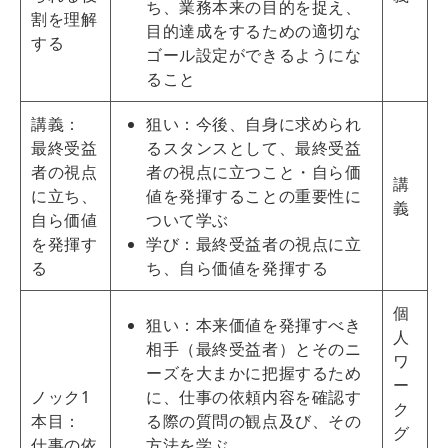
ち、業務本来の目的を捉え、
割を理解
目的達成をするための適切な
する
ゴール設定ができるようにな
ること
講義：
狙い：今後、自身に求められ
最終受益
るスタンスとして、最終受益
者の視点
者の視点に立つこと・自ら価
講
に立ち、
値を発揮することの重要性に
義
自ら価値
ついて学ぶ
を発揮す
学び：最終受益者の視点に立
る
ち、自ら価値を発揮する
個
狙い：本来価値を発揮すべき
人
相手（最終受益者）とそのニ
ワ
ーズを大まかに把握するため
ー
ノック1
に、仕事の依頼内容を確認す
ク
本目：
る際の質問の観点及び、その
グ
仕事の依
方法を学ぶ