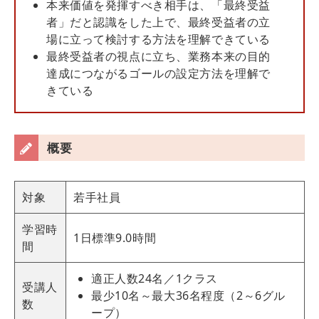
本来価値を発揮すべき相手は、「最終受益
者」だと認識をした上で、最終受益者の立
場に立って検討する方法を理解できている
最終受益者の視点に立ち、業務本来の目的
達成につながるゴールの設定方法を理解で
きている
概要
対象
若手社員
学習時
1日標準9.0時間
間
適正人数24名／1クラス
受講人
最少10名～最大36名程度（2～6グル
数
ープ）