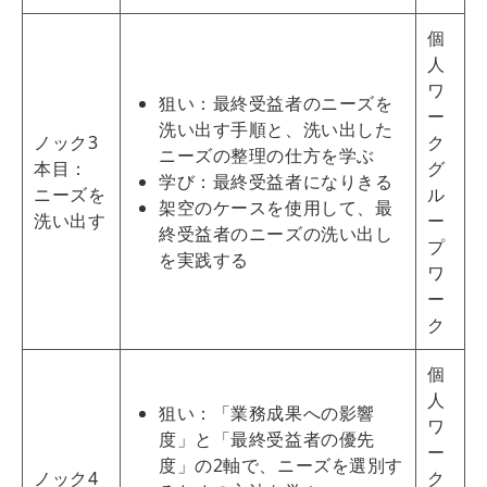
個
人
ワ
狙い：最終受益者のニーズを
ー
洗い出す手順と、洗い出した
ノック3
ク
ニーズの整理の仕方を学ぶ
本目：
グ
学び：最終受益者になりきる
ニーズを
ル
架空のケースを使用して、最
洗い出す
ー
終受益者のニーズの洗い出し
プ
を実践する
ワ
ー
ク
個
人
狙い：「業務成果への影響
ワ
度」と「最終受益者の優先
ー
度」の2軸で、ニーズを選別す
ノック4
ク