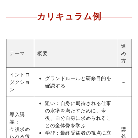
カリキュラム例
進
テーマ
概要
め
方
イントロ
グランドルールと研修目的を
ダクショ
－
確認する
ン
狙い：自身に期待される仕事
の水準を満たすために、今
導入講
後、自分自身に求められるこ
義：
との全体像を学ぶ
今後求め
講
学び：最終受益者の視点に立
られる役
義