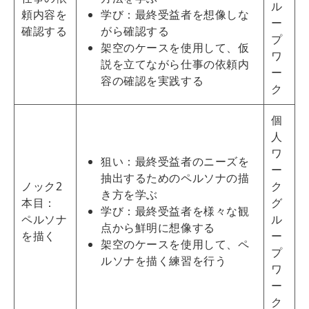
ル
頼内容を
学び：最終受益者を想像しな
ー
確認する
がら確認する
プ
架空のケースを使用して、仮
ワ
説を立てながら仕事の依頼内
ー
容の確認を実践する
ク
個
人
ワ
狙い：最終受益者のニーズを
ー
抽出するためのペルソナの描
ノック2
ク
き方を学ぶ
本目：
グ
学び：最終受益者を様々な観
ペルソナ
ル
点から鮮明に想像する
を描く
ー
架空のケースを使用して、ペ
プ
ルソナを描く練習を行う
ワ
ー
ク