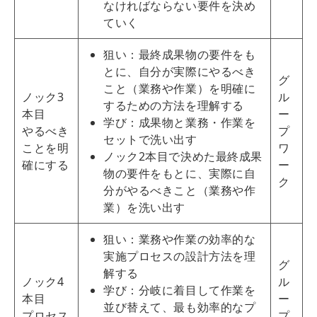
なければならない要件を決め
ていく
狙い：最終成果物の要件をも
とに、自分が実際にやるべき
グ
こと（業務や作業）を明確に
ノック3
ル
するための方法を理解する
本目
ー
学び：成果物と業務・作業を
やるべき
プ
セットで洗い出す
ことを明
ワ
ノック2本目で決めた最終成果
確にする
ー
物の要件をもとに、実際に自
ク
分がやるべきこと（業務や作
業）を洗い出す
狙い：業務や作業の効率的な
実施プロセスの設計方法を理
グ
解する
ノック4
ル
学び：分岐に着目して作業を
本目
ー
並び替えて、最も効率的なプ
プロセス
プ