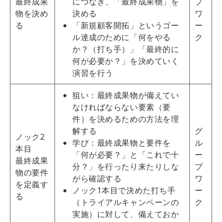
最終成果
につなぎ、「最終成果物」を
プ
物を決め
決める
ワ
る
「新規顧客開拓」というゴー
ー
ル達成のために「何をやる
ク
か？（打ち手）」「最終的に
何が必要か？」を決めていく
演習を行う
狙い：最終成果物が備えてい
なければならない要素（要
件）を決めるための方法を理
解する
グ
ノック2
学び：最終成果物と要件を
ル
本目
「何が必要？」と「これで十
ー
最終成果
分？」を行ったり来たりしな
プ
物の要件
がら確認する
ワ
を定義す
ノック1本目で決めた打ち手
ー
る
（トライアルキャンペーンの
ク
実施）に対して、備えておか