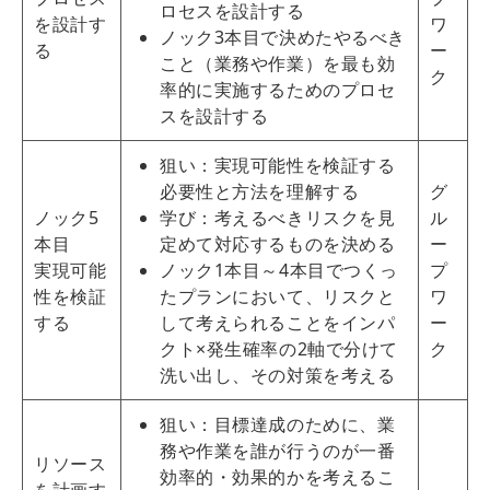
ロセスを設計する
を設計す
ワ
ノック3本目で決めたやるべき
る
ー
こと（業務や作業）を最も効
ク
率的に実施するためのプロセ
スを設計する
狙い：実現可能性を検証する
必要性と方法を理解する
グ
ノック5
学び：考えるべきリスクを見
ル
本目
定めて対応するものを決める
ー
実現可能
ノック1本目～4本目でつくっ
プ
性を検証
たプランにおいて、リスクと
ワ
する
して考えられることをインパ
ー
クト×発生確率の2軸で分けて
ク
洗い出し、その対策を考える
狙い：目標達成のために、業
務や作業を誰が行うのが一番
リソース
効率的・効果的かを考えるこ