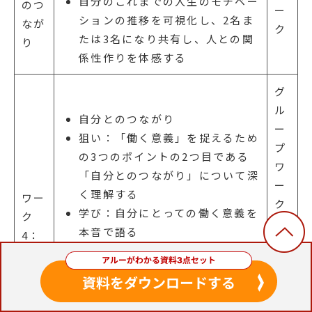
自分のこれまでの人生のモチベー
のつ
ー
ションの推移を可視化し、2名ま
なが
ク
たは3名になり共有し、人との関
り
係性作りを体感する
グ
ル
自分とのつながり
ー
狙い：「働く意義」を捉えるため
プ
の3つのポイントの2つ目である
ワ
「自分とのつながり」について深
ー
く理解する
ワー
ク
学び：自分にとっての働く意義を
ク
/
本音で語る
4：
ペ
ペアになり価値観や存在理由など
ア
を質問し合い、内省を深め、自分
ワ
にとっての「働く意義」を考える
ー