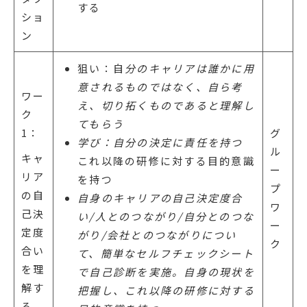
する
ショ
ン
狙い：自
分のキャリアは誰かに用
意されるものではなく、自ら考
ワー
え、切り拓くものであると理解し
ク
てもらう
1：
グ
学び：自分の決定に責任を持つ
ル
キャ
これ以降の研修に対する目的意識
ー
リア
を持つ
プ
の自
自身のキャリアの自己決定度合
ワ
己決
い/人とのつながり/自分とのつな
ー
定度
がり/会社とのつながりについ
ク
合い
て、簡単なセルフチェックシート
を理
で自己診断を実施。自身の現状を
解す
把握し、これ以降の研修に対する
る