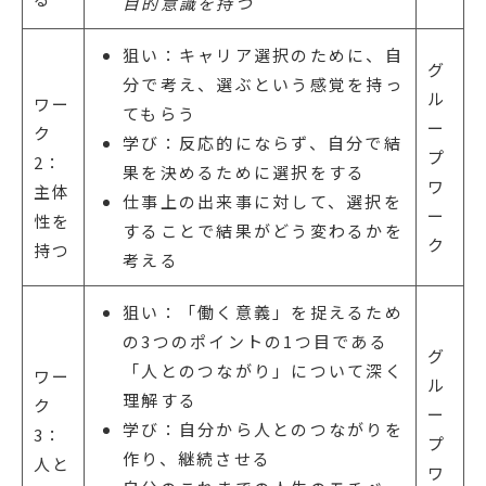
目的意識を持つ
狙い：キャリア選択のために、自
グ
分で考え、選ぶという感覚を持っ
ル
ワー
てもらう
ー
ク
学び：反応的にならず、自分で結
プ
2：
果を決めるために選択をする
ワ
主体
仕事上の出来事に対して、選択を
ー
性を
することで結果がどう変わるかを
ク
持つ
考える
狙い：「働く意義」を捉えるため
の3つのポイントの1つ目である
グ
「人とのつながり」について深く
ワー
ル
理解する
ク
ー
学び：自分から人とのつながりを
3：
プ
作り、継続させる
人と
ワ