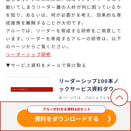
動いてしまうリーダー層の人材が何に困っているか
を知り、あるいは、何が必要かを考え、効果的な育
成施策を展開することが大切です。
アルーでは、リーダーを育成する研修をご用意して
います。リーダーを育成するアルーの研修は、以下
のページからご覧ください。
リーダーシップ研修
▼サービス資料をメールで受け取る
リーダーシップ100本ノ
ックサービス資料ダウン
ロード
本ページでは、プロジェクトを推し進
める力を身につけることのできる「リ
ーダーシップ100本ノック」のサービ
ス資料をダウンロードいただけます。
アルー株式会社
この記事の内容を参考に“プレイヤーから脱却できな