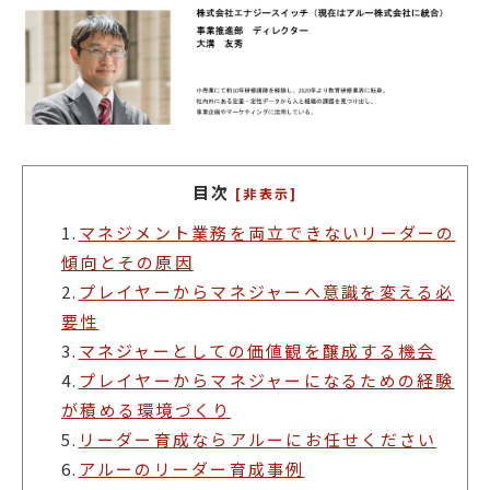
目次
[非表示]
1.
マネジメント業務を両立できないリーダーの
傾向とその原因
2.
プレイヤーからマネジャーへ意識を変える必
要性
3.
マネジャーとしての価値観を醸成する機会
4.
プレイヤーからマネジャーになるための経験
が積める環境づくり
5.
リーダー育成ならアルーにお任せください
6.
アルーのリーダー育成事例