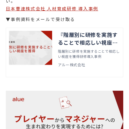
い。
日本曹達株式会社 人材育成研修 導入事例
▼事例資料をメールで受け取る
『階層別に研修を実施す
ることで相応しい視座を
獲得研修導入事例』資料
階層別に研修を実施することで相応し
い視座を獲得研修導入事例
ダウンロード
アルー株式会社