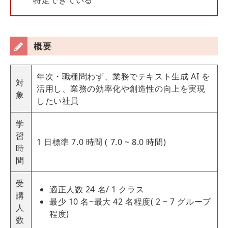
特定できている
概要
年次・職種問わず、業務でテキスト生成 AI を
対
活用し、業務の効率化や創造性の向上を実現
象
したい社員
学
習
1 日標準 7.0 時間 ( 7.0 ~ 8.0 時間)
時
間
受
適正人数 24 名/ 1 クラス
講
最少 10 名~最大 42 名程度( 2 ~ 7 グループ
人
程度)
数