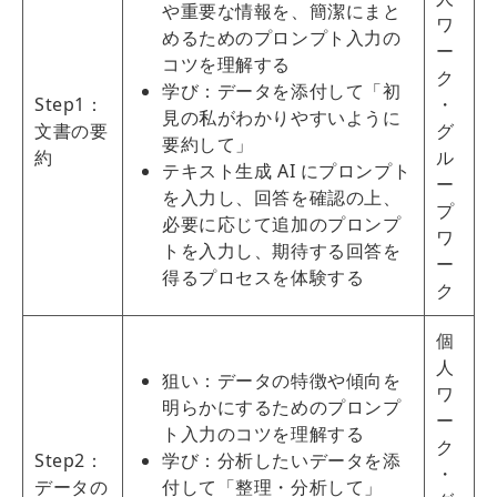
や重要な情報を、簡潔にまと
ワ
めるためのプロンプト入力の
ー
コツを理解する
ク
学び：データを添付して「初
Step1：
・
見の私がわかりやすいように
文書の要
グ
要約して」
約
ル
テキスト生成 AI にプロンプト
ー
を入力し、回答を確認の上、
プ
必要に応じて追加のプロンプ
ワ
トを入力し、期待する回答を
ー
得るプロセスを体験する
ク
個
人
狙い：データの特徴や傾向を
ワ
明らかにするためのプロンプ
ー
ト入力のコツを理解する
ク
Step2：
学び：分析したいデータを添
・
データの
付して「整理・分析して」