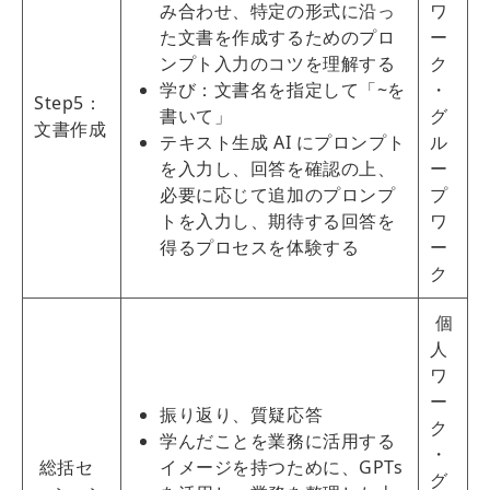
み合わせ、特定の形式に沿っ
ワ
た文書を作成するためのプロ
ー
ンプト入力のコツを理解する
ク
学び：文書名を指定して「~を
・
Step5：
書いて」
グ
文書作成
テキスト生成 AI にプロンプト
ル
を入力し、回答を確認の上、
ー
必要に応じて追加のプロンプ
プ
トを入力し、期待する回答を
ワ
得るプロセスを体験する
ー
ク
個
人
ワ
ー
振り返り、質疑応答
ク
学んだことを業務に活用する
・
総括セ
イメージを持つために、GPTs
グ