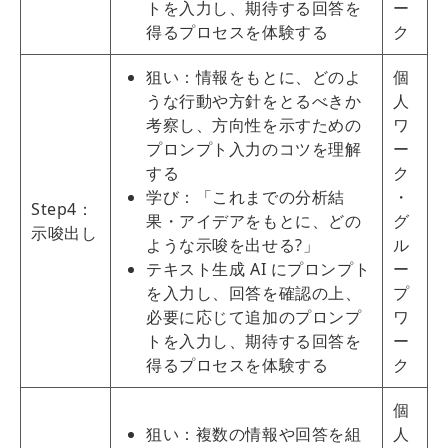
トを入力し、期待する回答を
ー
得るプロセスを体験する
ク
狙い：情報をもとに、どのよ
個
うな行動や方針をとるべきか
人
考察し、方向性を示すための
ワ
プロンプト入力のコツを理解
ー
する
ク
学び：「これまでの分析結
・
Step4：
果・アイデアをもとに、どの
グ
示唆出し
ような示唆を出せる?」
ル
テキスト生成 AI にプロンプト
ー
を入力し、回答を確認の上、
プ
必要に応じて追加のプロンプ
ワ
トを入力し、期待する回答を
ー
得るプロセスを体験する
ク
個
狙い：複数の情報や回答を組
人