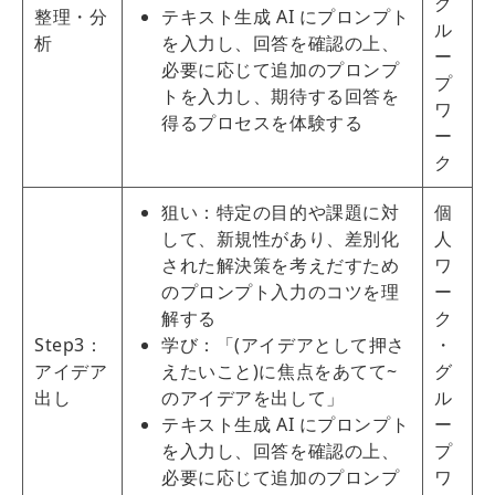
グ
整理・分
テキスト生成 AI にプロンプト
ル
析
を入力し、回答を確認の上、
ー
必要に応じて追加のプロンプ
プ
トを入力し、期待する回答を
ワ
得るプロセスを体験する
ー
ク
狙い：特定の目的や課題に対
個
して、新規性があり、差別化
人
された解決策を考えだすため
ワ
のプロンプト入力のコツを理
ー
解する
ク
Step3：
学び：「(アイデアとして押さ
・
アイデア
えたいこと)に焦点をあてて~
グ
出し
のアイデアを出して」
ル
テキスト生成 AI にプロンプト
ー
を入力し、回答を確認の上、
プ
必要に応じて追加のプロンプ
ワ