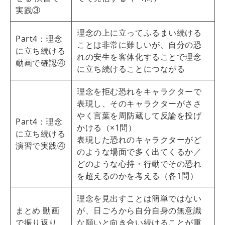
実践③
理念の上に立ってふるまい続ける
Part4：理念
ことは非常に難しいが、自分の恐
に立ち続ける
れの安生を客体化することで理念
動画で確認④
に立ち続けることにつながる
理念を拒む恐れをキャラクターで
表現し、そのキャラクターがささ
やく言葉を周防蔵して反論を投げ
Part4：理念
かける（×1問）
に立ち続ける
表現した恐れのキャラクターがど
演習で実践④
のような場面で多く出てくるか／
どのような心持・行動でその恐れ
を超えるのかを考える（各1問）
理念を見出すことは簡単ではない
まとめ 動画
が、日ごろから自分自身の無意識
で振り返り
な願いと向き合い続けることが重