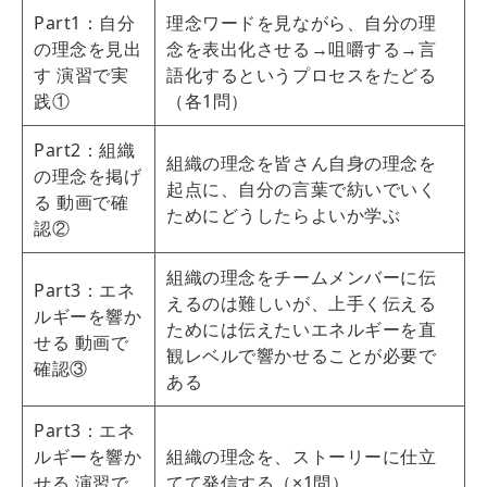
Part1：自分
理念ワードを見ながら、自分の理
の理念を見出
念を表出化させる→咀嚼する→言
す 演習で実
語化するというプロセスをたどる
践①
（各1問）
Part2：組織
組織の理念を皆さん自身の理念を
の理念を掲げ
起点に、自分の言葉で紡いでいく
る 動画で確
ためにどうしたらよいか学ぶ
認②
組織の理念をチームメンバーに伝
Part3：エネ
えるのは難しいが、上手く伝える
ルギーを響か
ためには伝えたいエネルギーを直
せる 動画で
観レベルで響かせることが必要で
確認③
ある
Part3：エネ
ルギーを響か
組織の理念を、ストーリーに仕立
せる 演習で
てて発信する（×1問）