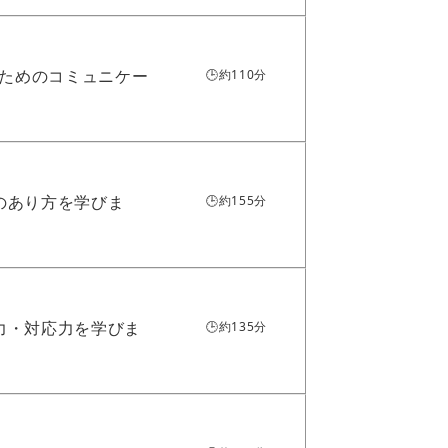
るためのコミュニケー
🕒約110分
のあり方を学びま
🕒約155分
力・対応力を学びま
🕒約135分