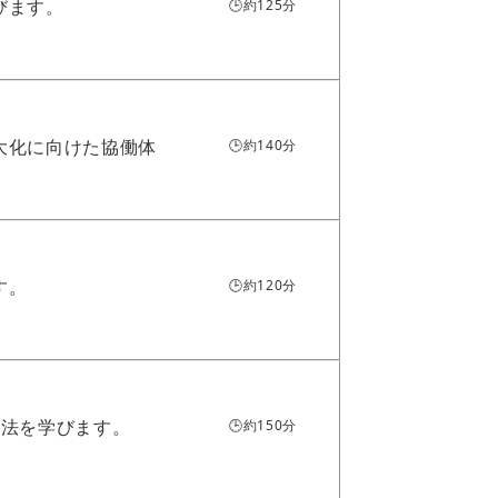
びます。
🕒約125分
大化に向けた協働体
🕒約140分
す。
🕒約120分
方法を学びます。
🕒約150分