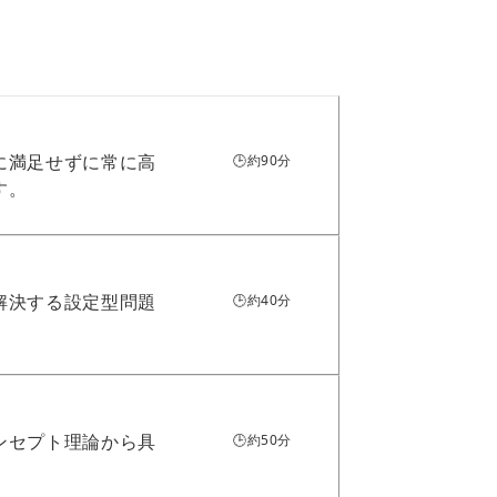
に満足せずに常に高
🕒約90分
す。
解決する設定型問題
🕒約40分
ンセプト理論から具
🕒約50分