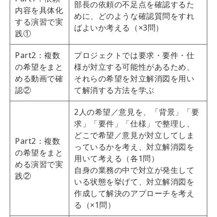
部長の依頼の不足点を確認するた
内容を具体化
めに、どのような確認質問をすれ
する演習で実
ばよいか考える（×3問）
践①
Part2：複数
プロジェクトでは要求・要件・仕
の希望をまと
様が対立する可能性があるため、
める動画で確
それらの希望を対立解消図を用い
認②
て解消する方法を学ぶ
2人の希望／意見を、「背景」「要
求」「要件」「仕様」で整理し、
どこで希望／意見が対立してしま
Part2：複数
っているかを考え、対立解消図を
の希望をまと
用いて考える（各1問）
める演習で実
自身の業務の中で対立が発生して
践②
いる状態を挙げて、対立解消図を
作成して解決のアプローチを考え
る（×1問）