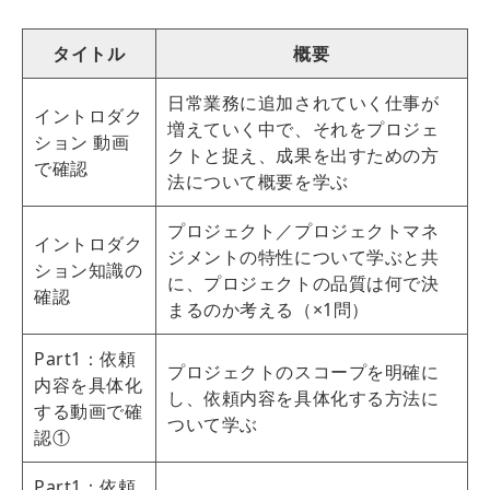
タイトル
概要
日常業務に追加されていく仕事が
イントロダク
増えていく中で、それをプロジェ
ション 動画
クトと捉え、成果を出すための方
で確認
法について概要を学ぶ
プロジェクト／プロジェクトマネ
イントロダク
ジメントの特性について学ぶと共
ション知識の
に、プロジェクトの品質は何で決
確認
まるのか考える（×1問）
Part1：依頼
プロジェクトのスコープを明確に
内容を具体化
し、依頼内容を具体化する方法に
する動画で確
ついて学ぶ
認①
Part1：依頼