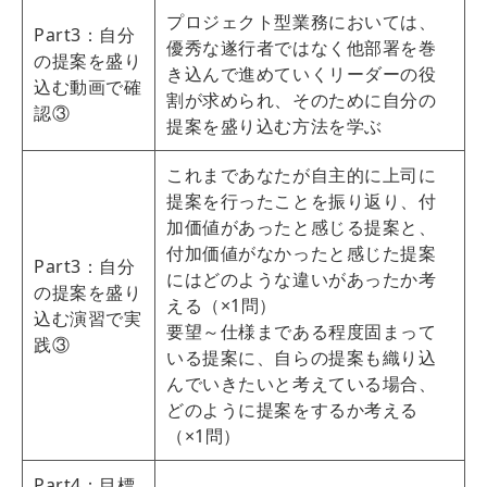
プロジェクト型業務においては、
Part3：自分
優秀な遂行者ではなく他部署を巻
の提案を盛り
き込んで進めていくリーダーの役
込む動画で確
割が求められ、そのために自分の
認③
提案を盛り込む方法を学ぶ
これまであなたが自主的に上司に
提案を行ったことを振り返り、付
加価値があったと感じる提案と、
付加価値がなかったと感じた提案
Part3：自分
にはどのような違いがあったか考
の提案を盛り
える（×1問）
込む演習で実
要望～仕様まである程度固まって
践③
いる提案に、自らの提案も織り込
んでいきたいと考えている場合、
どのように提案をするか考える
（×1問）
Part4：目標