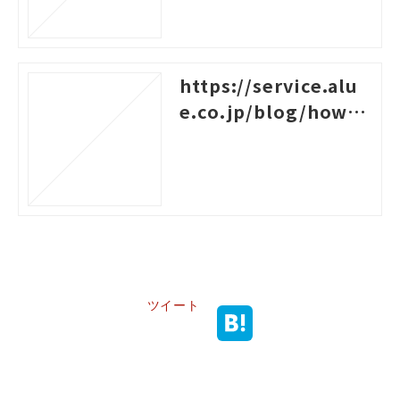
https://service.alu
e.co.jp/blog/how-t
o-create-a-system-c
hart-for-rank-based
-training
ツイート