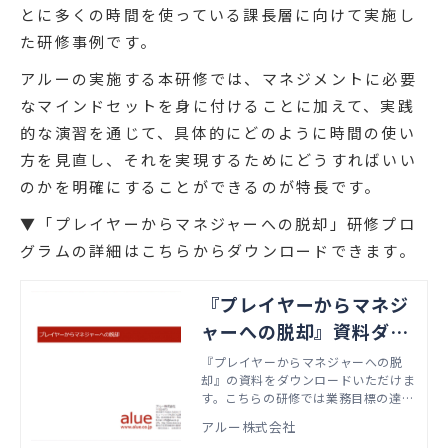
とに多くの時間を使っている課長層に向けて実施し
た研修事例です。
アルーの実施する本研修では、マネジメントに必要
なマインドセットを身に付けることに加えて、実践
的な演習を通じて、具体的にどのように時間の使い
方を見直し、それを実現するためにどうすればいい
のかを明確にすることができるのが特長です。
▼「プレイヤーからマネジャーへの脱却」研修プロ
グラムの詳細はこちらからダウンロードできます。
『プレイヤーからマネジ
ャーへの脱却』資料ダウ
ンロード
『プレイヤーからマネジャーへの脱
却』の資料をダウンロードいただけま
す。こちらの研修では業務目標の達成
とバランスをとりながら、メンバーに
アルー株式会社
成長機会を提供し、成長を支援するた