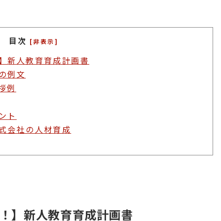
目次
[非表示]
】新人教育育成計画書
の例文
拶例
ント
式会社の人材育成
！】新人教育育成計画書