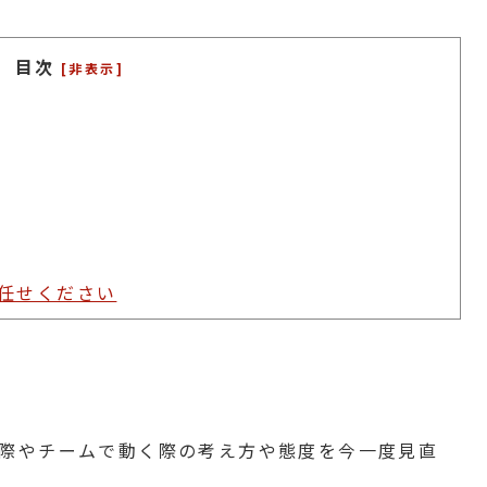
目次
[非表示]
任せください
際やチームで動く際の考え方や態度を今一度見直