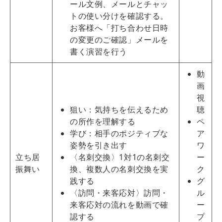
ール文例、メールとチャッ
トの使い分けを確認する。
お客様へ「打ち合わせ日時
の変更のご確認」メールを
書く演習を行う
動
画
視
狙い：気持ちを伝えるため
聴
の所作を理解する
ペ
学び：相手のポジティブな
ア
姿勢を引き出す
ワ
立ち居
〈名刺交換〉1対1の名刺交
ー
振舞い
換、複数人の名刺交換を実
ク
践する
グ
〈訪問・来客応対〉訪問・
ル
来客応対の流れを動画で確
ー
認する
プ