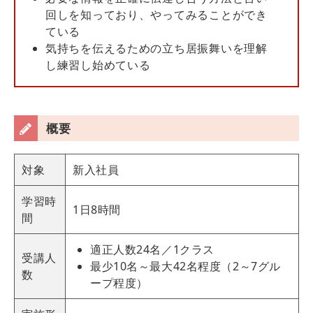
回しを知っており、やってみることができ
ている
気持ちを伝えるための立ち居振舞いを理解
し練習し始めている
概要
対象
新入社員
学習時
1日8時間
間
適正人数24名／1クラス
受講人
最少10名～最大42名程度（2～7グル
数
ープ程度）