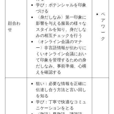
学び：ポテンシャルを印象
づける
ペ
〈身だしなみ〉第一印象に
ア
顔合わ
影響を与える服装の様々な
ワ
せ
スタイルを知り、身だしな
ー
みの相互チェックを行う
ク
〈オンライン会議のマナ
ー〉非言語情報が伝わりに
くいオンライン会議におい
て印象を管理するための身
だしなみ、事前準備、心構
えを確認する
狙い：必要な情報を正確に
伝達し合う方法と言い回し
を知る
学び：丁寧で快適なコミュ
ニケーションをとる
〈敬語〉尊敬語、謙譲語、