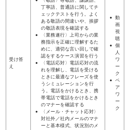
丁寧語、普通語に関してチ
ェックテストを行う。よく
動
ある敬語の間違いや、挨拶
画
の敬語表現を確認する
視
〈業務遂行〉上司からの業
聴
務指示を正確に理解するた
個
めに、適切な言い回しで確
人
認をするケース演習を行う
受け答
ワ
〈電話応対〉電話応対の流
え
ー
れを理解し、電話を受ける
ク
ときに最適なフレーズを使
ペ
うシミュレーションを行
ア
う。電話をかけるとき、携
ワ
帯電話で電話をかけるとき
ー
のマナーを確認する
ク
〈メール・チャット応対〉
対社外／社内メールのマナ
ーと基本様式、状況別のメ