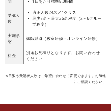
間
1日あたり標準8.0時間
適正人数24名／1クラス
受講人
最少8名～最大36名程度（2～6グルー
数
プ程度）
実施形
講師派遣（教室研修・オンライン研修）
態
別途お見積りとなります。お問い合わせ
料金
ください
※日数や受講者人数はご希望に合わせて変更できます。お気軽
にご相談ください。