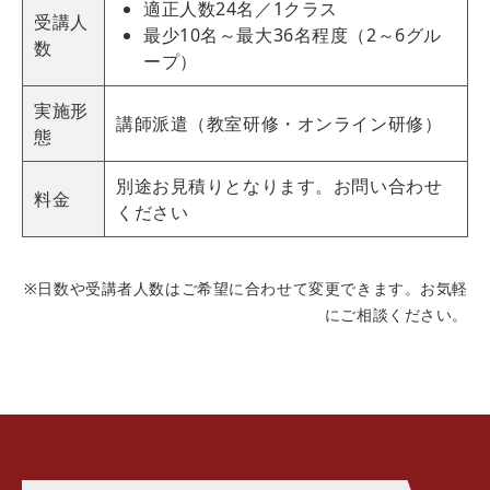
適正人数24名／1クラス
受講人
最少10名～最大36名程度（2～6グル
数
ープ）
実施形
講師派遣（教室研修・オンライン研修）
態
別途お見積りとなります。お問い合わせ
料金
ください
※日数や受講者人数はご希望に合わせて変更できます。お気軽
にご相談ください。