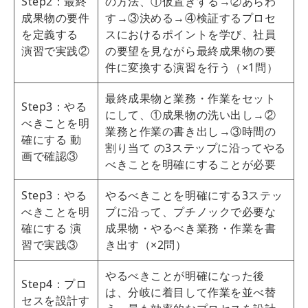
Step2：最終
の方法、①仮置きする→②あらわ
成果物の要件
す→③決める→④検証するプロセ
を定義する
スにおけるポイントを学び、社員
演習で実践②
の要望を見ながら最終成果物の要
件に変換する演習を行う（×1問）
最終成果物と業務・作業をセット
Step3：やる
にして、①成果物の洗い出し→②
べきことを明
業務と作業の書き出し→③時間の
確にする 動
割り当て の3ステップに沿ってやる
画で確認③
べきことを明確にすることが必要
Step3：やる
やるべきことを明確にする3ステッ
べきことを明
プに沿って、プチノックで必要な
確にする 演
成果物・やるべき業務・作業を書
習で実践③
き出す（×2問）
やるべきことが明確になった後
Step4：プロ
は、分岐に着目して作業を並べ替
セスを設計す