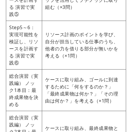
ースを計画す
ップを活用してプチノックに取り
る 演習で実
組む（×3問）
践⑤
Step5～6：
実現可能性を
リソース計画のポイントを学び、
検証し、リソ
自分が担当している仕事のうち、
ースを計画す
他者の力を借りる部分が無いかを
る 演習で実
考える（×1問）
践⑥
総合演習（実
ケースに取り組み、ゴールに到達
践編） ノッ
するために「何をするのか？」
ク1本目：最
「最終成果物は何か？」「その理
終成果物を決
由は何か？」を考える（×1問）
める
総合演習（実
践編） ノッ
ケースに取り組み、最終成果物と
ク2本目：最