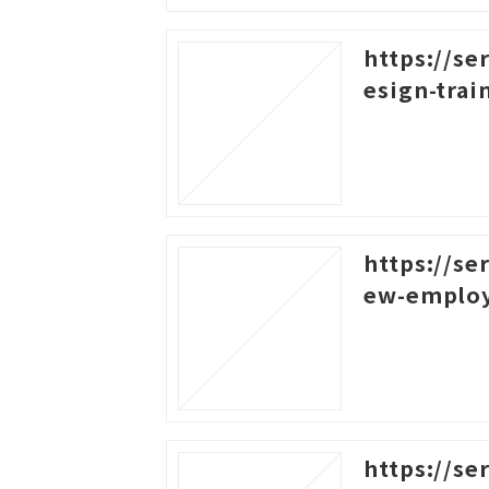
https://se
esign-trai
https://se
ew-emplo
https://se