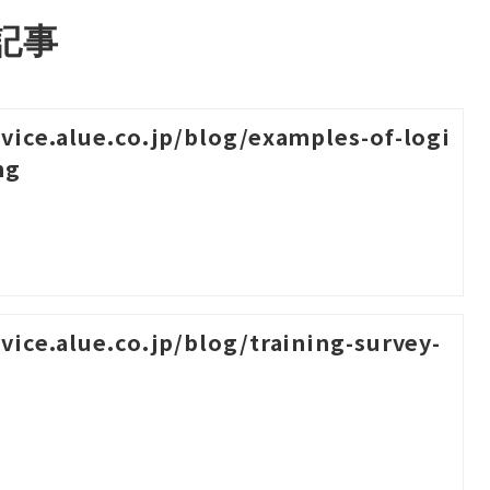
記事
rvice.alue.co.jp/blog/examples-of-logi
ng
rvice.alue.co.jp/blog/training-survey-