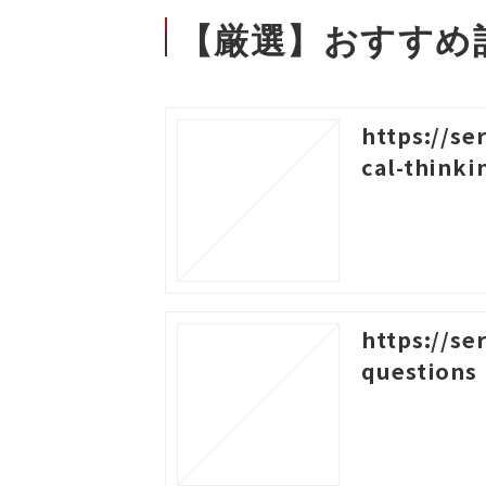
【厳選】おすすめ
https://se
cal-thinki
https://se
questions