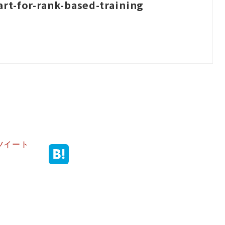
rt-for-rank-based-training
ツイート