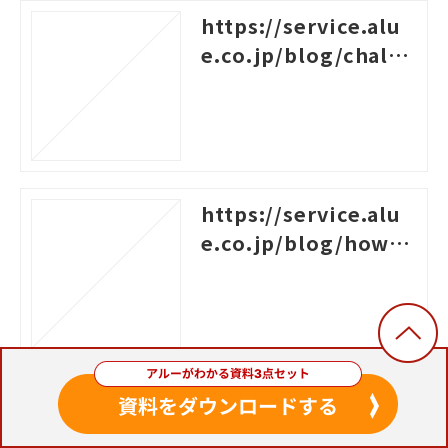
https://service.alu
e.co.jp/blog/challe
nges-for-new-empl
oyees
https://service.alu
e.co.jp/blog/how-t
o-create-a-system-c
hart-for-rank-based
-training