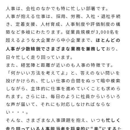
人事は、会社のなかでも特に忙しい部署です。
人事が抱える仕事は、採用、労務、入社・退社手続
き、定着支援、人材育成、人事制度や評価制度の構
築など多岐にわたります。従業員規模が3,000名を
超えるような大企業から中小企業まで、
ほとんどの
人事が少数精鋭でさまざまな業務を兼務して
おり、
日々忙しく走り回っています。
また、経営陣と距離が近いのも人事の特徴です。
「何かいい方法を考えてよ」と、答えのない問いを
投げかけられ、忙しい仕事の合間をぬって暗中模索
しながら、主体的に仕事を進めていくことも求めら
れます。さらには、毎日のように社員からいろいろ
な声が届いて、それにも対応しなければならな
い・・・。
そんな、さまざまな人事課題を抱え、いつも
忙しく
走り回っている人事担当者を将来的に“楽”にする
た