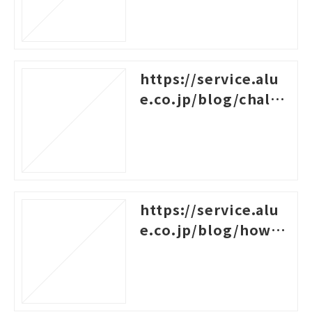
ning
https://service.alu
e.co.jp/blog/challe
nges-for-new-empl
oyees
https://service.alu
e.co.jp/blog/how-t
o-create-a-system-c
hart-for-rank-based
-training