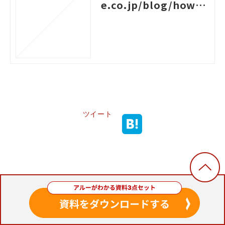
e.co.jp/blog/how-t
o-create-a-system-c
hart-for-rank-based
-training
ツイート
おすすめセミナー