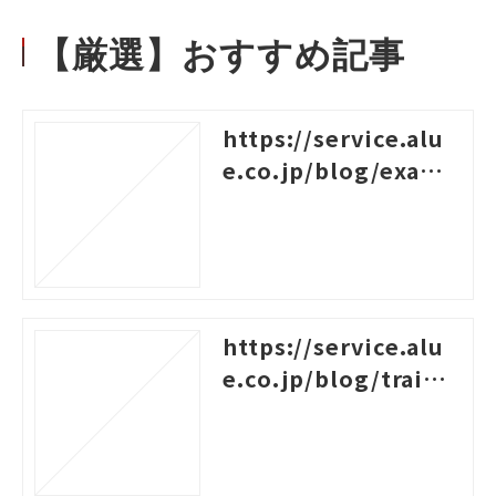
【厳選】おすすめ記事
https://service.alu
e.co.jp/blog/examp
les-of-logical-think
ing
https://service.alu
e.co.jp/blog/traini
ng-survey-question
s