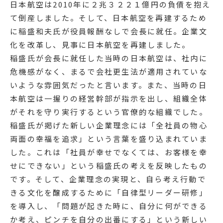
日本航空は2010年に２兆３２２１億円の負債を抱え
て倒産しました。そして、日本航空を再建するため
に稲盛和夫氏が役員報酬なしで会長に就任。企業文
化を改革し、見事に日本航空を再建しました。
稲盛氏が会長に就任した当時の日本航空は、社内に
危機感がなく、まるで会社更生法が適用されていな
いような雰囲気だったと言います。また、当時の日
本航空は一握りの経営幹部が指示を出し、組織全体
がそれを守り実行するという官僚的な組織でした。
稲盛氏が掲げた新しい企業理念には「全社員の物心
両面の幸福を追求」という言葉を盛り込まれていま
した。これは「社員が幸せでなくては、お客様を幸
せにできない」という稲盛氏の考えを反映したもの
です。そして、企業理念の実現と、自ら考え行動で
きる文化を醸成するために「自律型リーダー研修」
を導入し、「問題が起きた時に、自分に何ができる
か考え、ピンチを自分の出番にする」という新しい