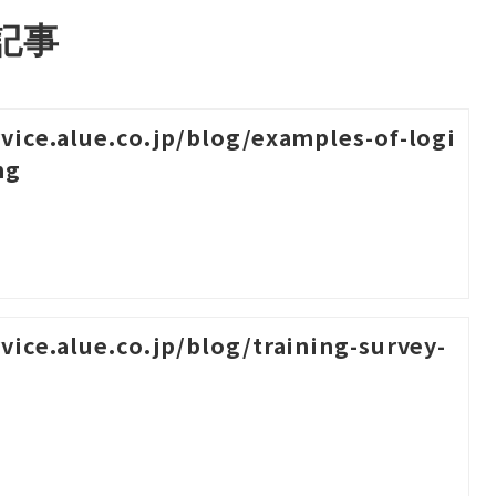
記事
rvice.alue.co.jp/blog/examples-of-logi
ng
rvice.alue.co.jp/blog/training-survey-