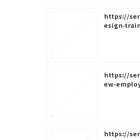
https://se
esign-trai
https://se
ew-emplo
https://se