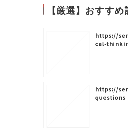
【厳選】おすすめ
https://se
cal-thinki
https://se
questions