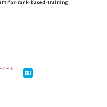
rt-for-rank-based-training
ツイート