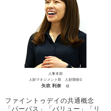
人事本部
人財マネジメント部 人財開発G
矢吹 利奈
様
ファイントゥデイの共通概念
「パーパス」「バリュー」「リ