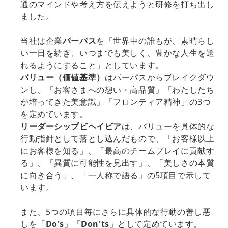
通のマインドや考え方を伝えようと研修を打ち出し
ました。
当社は企業
パーパス
を「世界中の誰もが、素晴らし
い一日を紡ぎ、いつまでも美しく、豊かな人生を送
れるようにすること」としています。
バリュー（価値基準）
はパーパスからブレイクダウ
ンし、「お客さまへの想い・高品質」「わたしたち
が培ってきた美意識」「フロンティア精神」の3つ
を定めています。
リーダーシップビヘイビア
は、バリューを具体的な
行動指針として落とし込んだもので、「お客様以上
にお客様を知る」、「最高のチームプレイに貢献す
る」、「異質に可能性を見出す」、「美しさの本質
に向き合う」、「一人称で語る」の5項目で示して
います。
また、5つの項目毎にさらに具体的な行動の善し悪
しを「
Do's
」「
Don'ts
」として定めています。