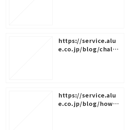
s-career-design-trai
ning
https://service.alu
e.co.jp/blog/challe
nges-for-new-empl
oyees
https://service.alu
e.co.jp/blog/how-t
o-create-a-system-c
hart-for-rank-based
-training