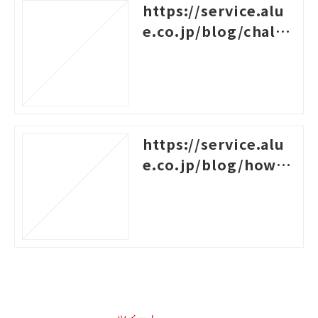
https://service.alu
e.co.jp/blog/challe
nges-for-new-empl
oyees
https://service.alu
e.co.jp/blog/how-t
o-create-a-system-c
hart-for-rank-based
-training