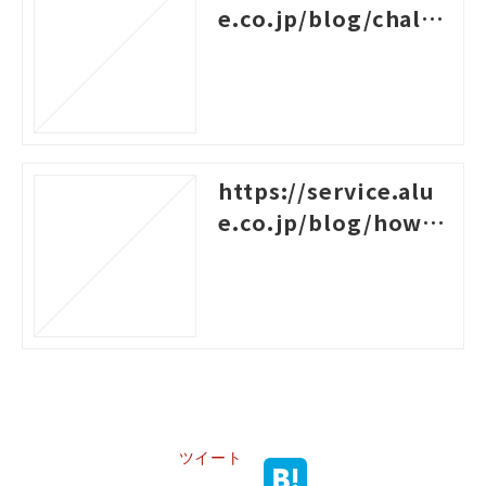
e.co.jp/blog/challe
nges-for-new-empl
oyees
https://service.alu
e.co.jp/blog/how-t
o-create-a-system-c
hart-for-rank-based
-training
ツイート