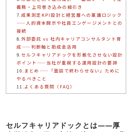
義務・上司巻き込みの線引き
7.
成果測定KPI設計と経営層への稟議ロジック
——人的資本開示や社員エンゲージメントとの
接続
8.
外部委託 vs 社内キャリアコンサルタント育
成——判断軸と助成金活用
9.
セルフキャリアドックを形骸化させない設計
ポイント——当社が重視する運用設計の要諦
10.
まとめ——「面談で終わらせない」ために
やるべきこと
11.
よくある質問（FAQ）
セルフキャリアドックとは——厚