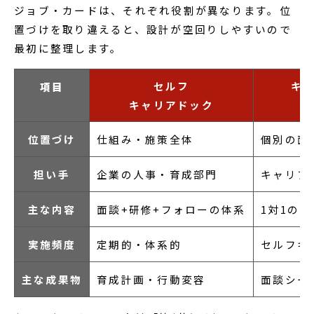
ジョブ・カードは、それぞれ役割が異なります。位
置づけを取り違えると、設計が空回りしやすいので
最初に整理します。
セルフ
キ
項目
キャリアドック
位置づけ
仕組み・施策全体
個別の面
担い手
企業の人事・育成部門
キャリア
主な内容
面談+研修+フォローの体系
1対1の
実施頻度
定期的・体系的
セルフキ
主な成果物
育成計画・行動変容
面談シー