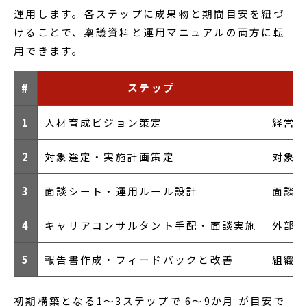
運用します。各ステップに成果物と期間目安を紐づ
けることで、稟議資料と運用マニュアルの両方に転
用できます。
ステップ
#
1
人材育成ビジョン策定
経営
2
対象選定・実施計画策定
対象
3
面談シート・運用ルール設計
面談
4
キャリアコンサルタント手配・面談実施
外部委
5
報告書作成・フィードバックと改善
組織へ
初期構築となる1〜3ステップで 6〜9か月 が目安で