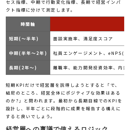
セス指標、中期で行動変化指標、長期で経営インパ
クト指標に分けて測定します。
時間軸
短期(〜半年)
面談実施率、満足度スコア
中期(半年〜2年)
社員エンゲージメント、eNPS(
長期(2年〜)
離職率、能力開発投資効率、内部
短期KPIだけで経営層を説得しようとすると「で、
結局のところ、経営全体にポジティブな効果はある
のか?」と問われます。最初から長期目線でのKPIを
設計し、半年ごとに段階的に成果を報告する構えに
すると良いでしょう。
経営層への稟議で使えるロジック