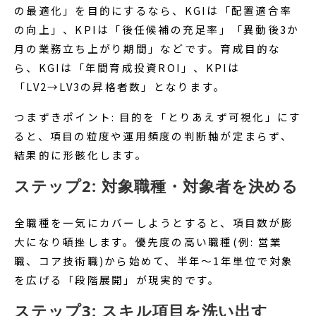
の最適化」を目的にするなら、KGIは「配置適合率
の向上」、KPIは「後任候補の充足率」「異動後3か
月の業務立ち上がり期間」などです。育成目的な
ら、KGIは「年間育成投資ROI」、KPIは
「LV2→LV3の昇格者数」となります。
つまずきポイント: 目的を「とりあえず可視化」にす
ると、項目の粒度や運用頻度の判断軸が定まらず、
結果的に形骸化します。
ステップ2: 対象職種・対象者を決める
全職種を一気にカバーしようとすると、項目数が膨
大になり頓挫します。優先度の高い職種(例: 営業
職、コア技術職)から始めて、半年〜1年単位で対象
を広げる「段階展開」が現実的です。
ステップ3: スキル項目を洗い出す