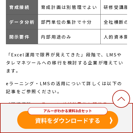
育成接続
育成計画は別管理でよい
研修受講履
データ分析
部門単位の集計で十分
全社横断の
開示要件
内部用途のみ
人的資本開
「Excel運用で限界が見えてきた」段階で、LMSや
タレマネツールへの移行を検討する企業が増えてい
ます。
eラーニング・LMSの活用について詳しくは以下の
記事をご参照ください。
🔗関連資料：
eラーニングが効果的な研修テーマ13
選。成功させるコツや事例を紹介