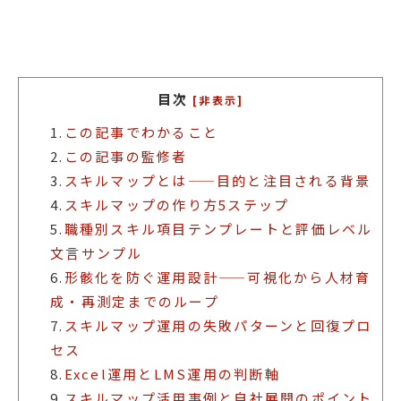
目次
[非表示]
1.
この記事でわかること
2.
この記事の監修者
3.
スキルマップとは——目的と注目される背景
4.
スキルマップの作り方5ステップ
5.
職種別スキル項目テンプレートと評価レベル
文言サンプル
6.
形骸化を防ぐ運用設計——可視化から人材育
成・再測定までのループ
7.
スキルマップ運用の失敗パターンと回復プロ
セス
8.
Excel運用とLMS運用の判断軸
9.
スキルマップ活用事例と自社展開のポイント