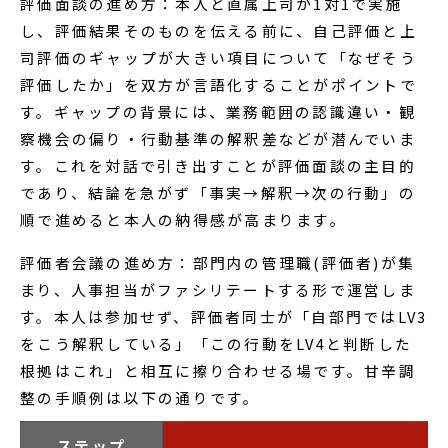
評価面談の進め方：本人と直属上司が1対1で実施
し、評価結果そのものを伝える前に、自己評価と上
司評価のギャップが大きい項目について「なぜそう
評価したか」を双方が言語化することがポイントで
す。ギャップの背景には、業務範囲の認識違い・観
察機会の偏り・行動基準の解釈差などが潜んでいま
す。これを対話で引き出すことが評価面談の主目的
であり、結論を急がず「事実→解釈→次の行動」の
順で進めると本人の納得感が高まります。
評価者会議の進め方：部門内の管理職(評価者)が集
まり、人事担当がファシリテートする形で運営しま
す。本人は参加せず、評価者同士が「自部門ではLV3
をこう解釈している」「この行動をLV4と判断した
根拠はこれ」と相互に擦り合わせる場です。甘辛調
整の手順例は以下の通りです。
ステップ