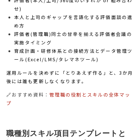
評価者(本人/上司/360度のいずれか or 組み合わ
せ)
本人と上司のギャップを言語化する評価面談の進
め方
評価者(管理職)同士の甘辛を揃える評価者会議の
実施タイミング
育成計画・研修体系との接続方法とデータ管理ツ
ール(Excel/LMS/タレマネツール)
運用ルールを決めずに「とりあえず作る」と、3か月
後には誰も更新しなくなります。
🔗おすすめ資料：
管理職の役割とスキルの全体マッ
プ
職種別スキル項目テンプレートと