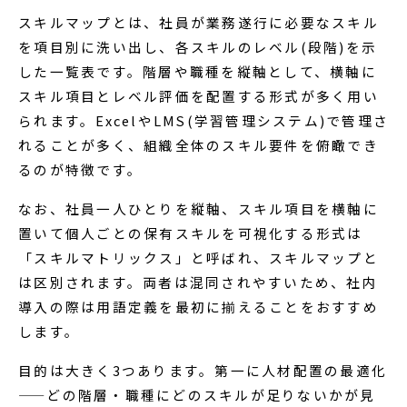
スキルマップとは、社員が業務遂行に必要なスキル
を項目別に洗い出し、各スキルのレベル(段階)を示
した一覧表です。階層や職種を縦軸として、横軸に
スキル項目とレベル評価を配置する形式が多く用い
られます。ExcelやLMS(学習管理システム)で管理さ
れることが多く、組織全体のスキル要件を俯瞰でき
るのが特徴です。
なお、社員一人ひとりを縦軸、スキル項目を横軸に
置いて個人ごとの保有スキルを可視化する形式は
「スキルマトリックス」と呼ばれ、スキルマップと
は区別されます。両者は混同されやすいため、社内
導入の際は用語定義を最初に揃えることをおすすめ
します。
目的は大きく3つあります。第一に人材配置の最適化
——どの階層・職種にどのスキルが足りないかが見