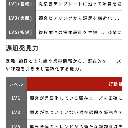
LV1(基礎)
提案書テンプレートに沿って項目を埋め
LV3(実践)
顧客ヒアリングから課題を構造化し、独
LV5(指導)
複数案件の提案設計を主導し、後輩に対
課題発見力
定義: 顧客との対話や業界情報から、潜在的なニーズ
や課題を引き出し言語化する能力。
レベル
行動基
LV1
顧客が言語化している顕在ニーズを正確に
LV3
顧客が気づいていない潜在課題を仮説立て
LV5
業界全体のトレンドから新たな課題領域を