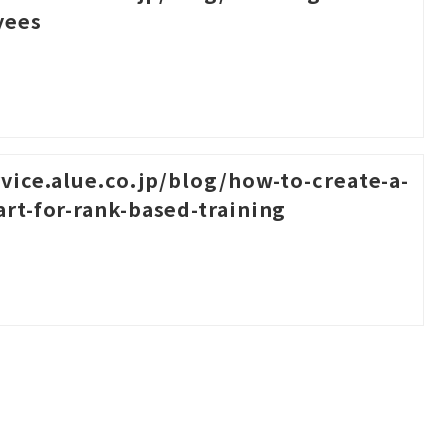
yees
rvice.alue.co.jp/blog/how-to-create-a-
rt-for-rank-based-training