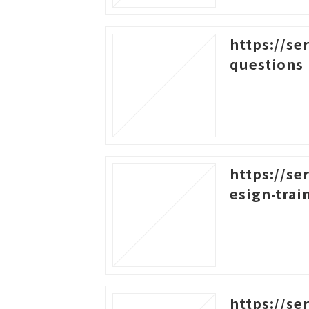
https://se
questions
https://se
esign-trai
https://se