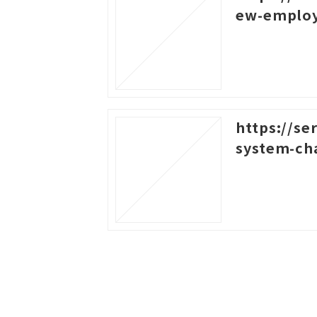
ew-emplo
https://se
system-cha