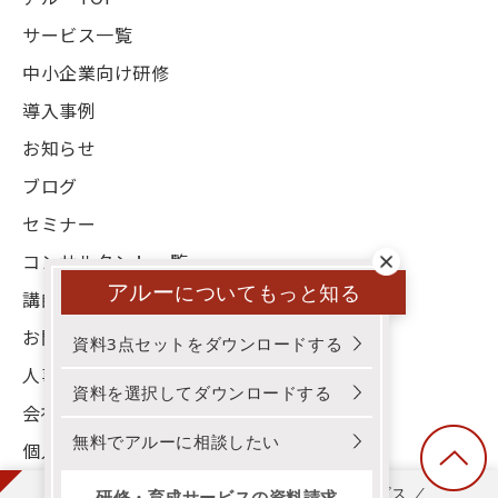
サービス一覧
中小企業向け研修
導入事例
お知らせ
ブログ
セミナー
コンサルタント一覧
アルー
についてもっと知る
講師一覧
お問い合わせ
資料3点セットをダウンロードする
人事お役立ち資料
資料を選択してダウンロードする
会社概要
無料でアルーに相談したい
個人情報保護方針
3分でわかる！アルー！研修・育成サービス
研修・育成サービスの資料請求