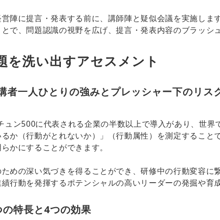
経営陣に提言・発表する前に、講師陣と疑似会議を実施しま
ことで、問題認識の視野を広げ、提言・発表内容のブラッシ
題を洗い出すアセスメント
t』で受講者一人ひとりの強みとプレッシャー下のリ
、フォーチュン500に代表される企業の半数以上で導入があり、世
いるか（行動がとれないか）」（行動属性）を測定すること
明らかにすることができます。
のための深い気づきを得ることができ、研修中の行動変容に
業績行動を発揮するポテンシャルの高いリーダーの発掘や育
の5つの特長と4つの効果