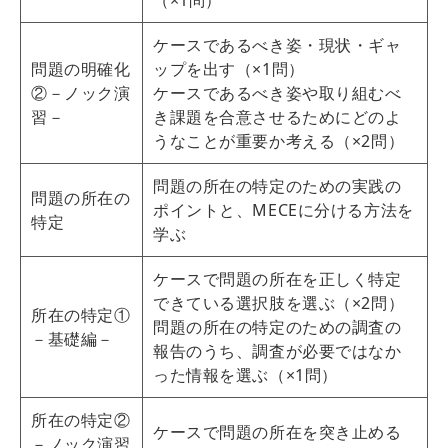
（×1問）
ケースであるべき姿・現状・ギャ
問題の明確化
ップを出す（×1問）
②－ノック演
ケースであるべき姿や取り組むべ
習－
き課題を合意させるためにどのよ
うなことが重要か考える（×2問）
問題の所在の特定のための実践の
問題の所在の
ポイントと、MECEに分ける方法を
特定
学ぶ
ケースで問題の所在を正しく特定
できている選択肢を選ぶ（×2問）
所在の特定①
問題の所在の特定のための調査の
－基礎編－
報告のうち、調査が必要ではなか
った情報を選ぶ（×1問）
所在の特定②
ケースで問題の所在を突き止める
－ノック演習