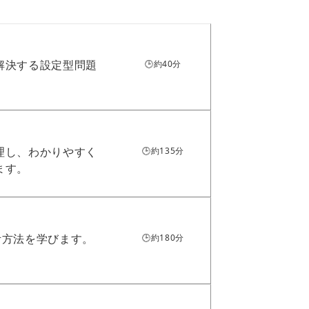
解決する設定型問題
🕒約40分
理し、わかりやすく
🕒約135分
ます。
考方法を学びます。
🕒約180分