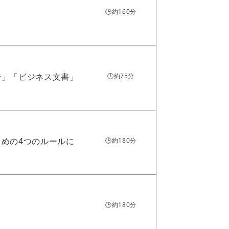
🕒約160分
善」「ビジネス文書」
🕒約75分
めの4つのルールに
🕒約180分
。
🕒約180分