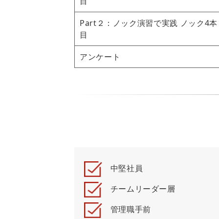
目
Part２：ノック演習で実践 ノック4本
目
アンケート
中堅社員
チームリーダー層
管理職手前