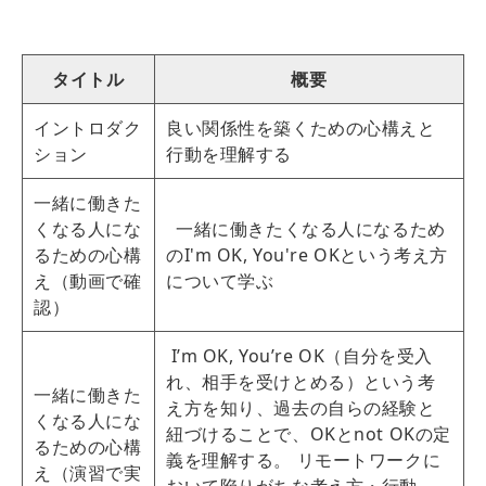
タイトル
概要
イントロダク
良い関係性を築くための心構えと
ション
行動を理解する
一緒に働きた
くなる人にな
一緒に働きたくなる人になるため
るための心構
のI'm OK, You're OKという考え方
え（動画で確
について学ぶ
認）
I’m OK, You’re OK（自分を受入
れ、相手を受けとめる）という考
一緒に働きた
え方を知り、過去の自らの経験と
くなる人にな
紐づけることで、OKとnot OKの定
るための心構
義を理解する。 リモートワークに
え（演習で実