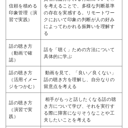
信頼を積める
を考えることで、多様な判断基準
印象管理（演
の存在を実感する。リモートワー
習で実践）
クにおいて印象の判断が人の好み
によってわかれる振舞いを理解す
る
話の聴き方
話を「聴く」ための方法について
（動画で確
具体的に学ぶ
認）
話の聴き方
動画を見て、「良い／良くない」
（活用イメー
話の聴き方を理解し、自分なりの
ジをつかむ）
留意点を考える
相手がもっと話したくなる話の聴
話の聴き方
き方について学び、それを実行す
（演習で実
る際に障害になりそうなことや工
践）
夫したいことを考える