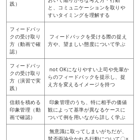
おいて陥りがちな考え方・行動
践）
と、コミュニケーションを取りや
すいタイミングを理解する
フィードバッ
クの受け取り
フィードバックを受ける際の捉え
方（動画で確
方や、望ましい態度について学ぶ
認）
フィードバッ
not OKになりやすい上司や先輩か
クの受け取り
らのフィードバックを提示し、捉
方（演習で実
え方を変えるイメージを持つ
践）
信頼を積める
印象管理のうち、特に相手の価値
印象管理（動
観によって基準が異なるケースに
画で確認）
ついて例を用いながら詳しく学ぶ
無意識に取ってしまいがちだが、
賛否両論分かれる行動について〇×