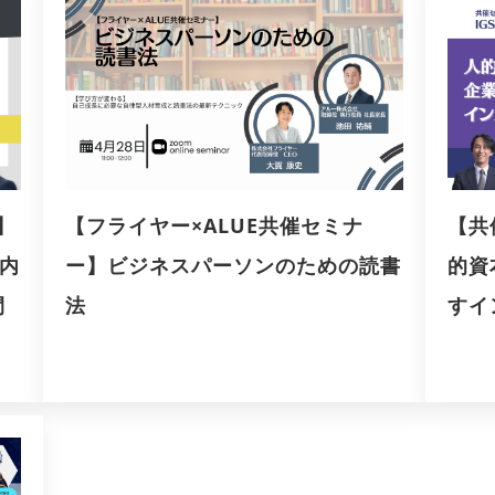
】
【フライヤー×ALUE共催セミナ
【共
内
ー】ビジネスパーソンのための読書
的資
間
法
すイ