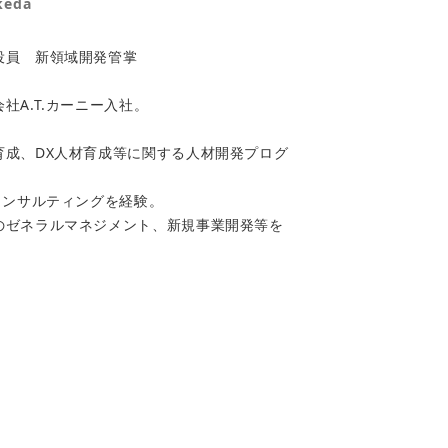
keda
役員 新領域開発管掌
。
社A.T.カーニー入社。
育成、DX人材育成等に関する人材開発プログ
コンサルティングを経験。
のゼネラルマネジメント、新規事業開発等を